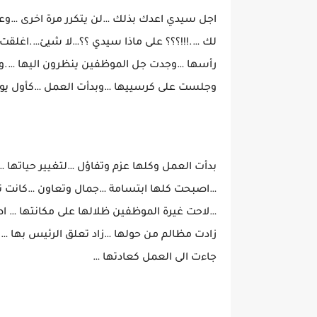
اجل سيدي اعدك بذلك …لن يتكرر مرة اخرى …وعن
لك ….!!!؟؟؟ على ماذا سيدي ؟؟…لا شيئ….اغلقت
رأسها …وجدت جل الموظفين ينظرون اليها ….وك
وجلست على كرسييها …وبدأت العمل …كأول يوم ل
بدأت العمل وكلها عزم وتفاؤل …لتغيير حياتها 
…اصبحت كلها ابتسامة …جمال وتعاون …كانت ت
…لاحت غيرة الموظفين ظلالها على مكانتها … اص
زادت مظالم من حولها …زاد تعلق الرئيس بها …وك
جاءت الى العمل كعادتها …