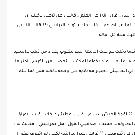
راسي …قال : انا ارعى الغنم …قالت : هل ترضى لاختك ان
بحث لها عن احدهم ….قال: مامستواك الدراسي :؟؟ قالت انا الان
بت معه كل اماله
ندما دخلت …وجدت امامها اسم مكتوب بمداد من ذهب …السيد
تعرف عليها ….عند دخوله للمكتب ….نهضت من الكرسي احتراما
ي الجـ,,ـيش …صـ,,ـرامة بادية على وجهه …لكنه محى لها تلك
..؟؟ لقمة العيش سيدي …قال : اعطيني ملفك …قلب الاوراق …
لطاولة ….حسنا : اصدقيني القول : هل تعرفينني …فقالت له :
 هل تعرفينني ؟؟ قالت : عذرا لم انتبه لكنني لم اتعرف عفوااا