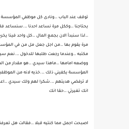
توقف عند الباب …ونادى كل موظفي المؤسسة لل
يحتاجنا …وككل مرة نساعد احدنا ….سنساعد فلان
…لذا سنبدأ الان بجمع المال …كل واحد فينا يخر
مرة يقوم بها …من اجل جعل مل من في المؤسسة
مكتبه …وعندما رجعت طلبها للدخول ….نعم سيد
ووضعه امامها …ماهذا سيدي …هو مقدار من الم
المؤسسة يكفيني ذلك ….خذيه لانه من الموظفي
لا ترفضي هديتهم ….شكرا لهم ولك سيدي …اعتذ
انك تغيرتي …حقا انك
اصبحت اجمل مما كنتيه قبلا …فقالت هل تعرفن