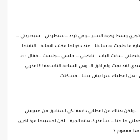
رعت تجري وسط زحمة السير …وهي تردد …سيطردني …سيطردتي …
ما حلمت به سابقا …عند دخولها مكتب الامانة …التقتها
 سيفصلني …دقت الباب …تفضلي …اجلسي …جلست …فقال : ما
ي لقد نمت ولم افق الا وهي الساعة التاسعة !!! اعذرني
ل : هل اعطيك سرا يبقى بيننا …فسكتت
ل ….ولكن هناك من اعطاني دفعة لكي استفيق من غيبوبتي
علني ها هنا ….سأعذرك هاته المرة …لكن احسبيها مرة اخرى
اهذا مفهوم ؟