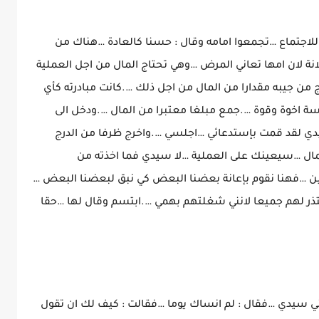
اجتماع …تجمعوا امامه وقال : حسنا كالعادة …هناك من
ة لان امها تعاني المرض …وهي تحتاج المال من اجل العملية
ج من جيبه مقدارا من المال من اجل ذلك ….كانت مبادرته كأي
 اخوة وقوة ….جمع مبلغا معتبرا من المال ….ودخل الى
ي لقد قمت بإستدعائي …اجلسي ….واخرج ظرفا من الدرج
ال …سيعينك على العملية …لا سيدي فما اخذته من
ن …فهنا نقوم بإعانة بعضنا البعض كي نبق لبعضنا البعض …
ر لهم جميعا لانني شغلتهم بهمي ….ابتسم وقال لها …حقا
ي سيدي …فقال : لم انساك يوما …فقالت : كيف لك ان تقول