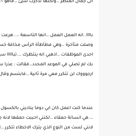
الى جمال المنظر …ولكنها تذكرت شيئ …ماهو ؟؟
باااا..انه العمل العمل …انها التاسعة …..ه
وصلت متأخرة …وهي مطأطأة الرأس مخافة خسارة 
احدى الموظفات …اذهبي انه ينتظرك ….تبااااا
بك لم تصلي في الموعد المحدد…فقالت : عذرا سيد
ارجوووك لن تتكرر معي مرة ثانية …فابتسم وقا
عندما كنت اعمل كان ابي دوما يناديني بالكسو
….هي انسانة حمقاء …لكنني احببت حمقها لانه ج
لانني لست من النوع الذي يترك الاخطاء تتكرر …