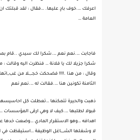
اعرفك ….خوف بادٍ عليها. …فقال : لقد قبلتك ا
العامة …
فاجابت ….نعم نعم ….شكرا لك سيدي ..قام بمصـ
شكرا جزيلا لك يا فلانة … فنظرت اليه وقالت :
وقال : من هذا .!!!! فضحكت خجـ,,ـلا من غب,,ائها 
الثامنة تكونين هنا ….فقالت له ….نعم نعم
ذهبت والحيرة تتمكنها …تعطلت كل احاسيسها 
قبولا لطلبها ….كيف لا وهي ارقى المؤسسات 
اهدافه …وهو الاستقرار المادي …وضعت خدها عل
لا وشغلها الشـ,,ـاغل الوظيفة …استيقظت في