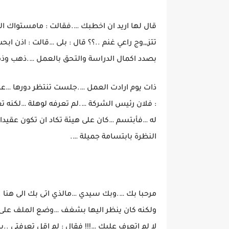
قال لها اريد ان اخطبك ….فقالت : مامستواك الد
تتز,,,وج راعي غنم ..؟؟ قال : بلى …قالت : اذن ا
بصدد اكمال الدراسة والتحق بالعمل ….ذهب وذه
ذات يوم ارادت العمل ….جلست تنتظر دورها …ع
: فلان رئيس الشركة ….لم تعرفه لوهلة …لكنه 
له …فأبتسم …كان على هيئة تكاد ان تكون عقيدا ف
النظرة بابتسامة جميلة ….
مرحبا بك ….وبك سيدي …مالذي اتى بك الى هنا 
ولكنه كان ينظر اليها بشغف …وضع الملف على ا
لا لم اتعرف عليك …!!! فقال : لم اقل تعرفتي ..بل