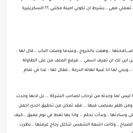
ن تعملي معي …بشرط ان تكوني امينة مكتبي ؟؟ السكريتيرة
,,ـافحتها …وهمت بالخروج…وعندما وصلت الباب …قال لها :
 من اين لك ان تعرف اسمي ….فرفع الملف من على الطاولة
…ويحي لما انا غبية لهاته الدرجة …فقال لها : غدا في تمام
ليس لما وجدته من ترحاب لصاحب الشركة ….بل لانها وجدت
…ومن ظفر بمنصب فيها ….فقد تمكن من تحقيق احدى اجمل
ى وسادتها …وبدأت تحلم … واذا بها تغط في نوم عميق …كيف
 الصباح …وكانت اشعة الشمس تتخلل زجاج غرفتها …نظرت