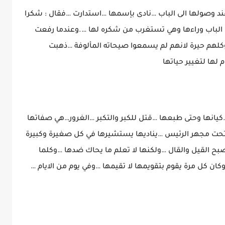
د وصولها الى الباب …نادى بإسمها …استدارت …فقال : شكرا
 الباب وراءها وهي تستغرب من شكره لها ….وعندما رفعت
لهم حيرة لانهم لم يسمعوا صيحاته المألوفة …ذهبت
ها لتغيير حياتها
…كيانها وحتى طبعها …قتل للكبر والتكبر …الغرور…هي صفاتها
حت مجهر الرئيس …يناديها يستشيرها في كل صغيرة وكبيرة
بح القيل والقال …ولكنها لا تعلم ما يحاك ضدها …وكلما
ان كل مرة يقوم بتقويمها لا تقيمها …وفي يوم من الايام …