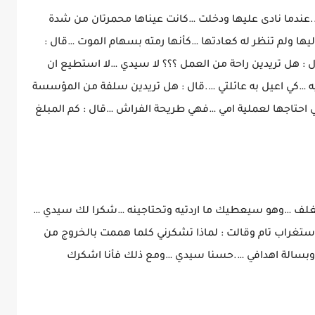
 ….عندما نادى عليها ودخلت …كانت عيناها محمرتان من شدة
ليها ولم تنظر له كعادتها …كأنها رمته بسهام الموت …قال :
 هل تريدين راحة من العمل ؟؟؟ لا سيدي …لا استطيع ان
يه …كي اعيل به عائلتي ….قال : هل تريدين سلفة من المؤسسة
 احتاجها لعملية امي …فهي طريحة الفراش …قال : كم المبلغ
لمغلف …وهو سيعطيك ما اردتيه وتحتاجينه …شكرا لك سيدي …
ستغراب تام وقالت : لماذا تشكرني كلما هممت بالخروج من
ي وبسالة اهدافي ….حسنا سيدي …ومع ذلك فأنا اشكرك