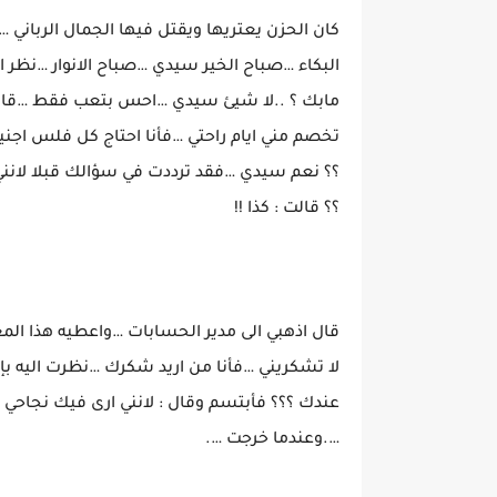
كان الحزن يعتريها ويقتل فيها الجمال الرباني
البكاء …صباح الخير سيدي …صباح الانوار …نظر ا
مابك ؟ ..لا شيئ سيدي …احس بتعب فقط …قال :
تخصم مني ايام راحتي …فأنا احتاج كل فلس اجن
؟؟ نعم سيدي …فقد ترددت في سؤالك قبلا لانني
؟؟ قالت : كذا !!
قال اذهبي الى مدير الحسابات …واعطيه هذا ا
لا تشكريني …فأنا من اريد شكرك …نظرت اليه بإ
عندك ؟؟؟ فأبتسم وقال : لانني ارى فيك نجاح
….وعندما خرجت ….