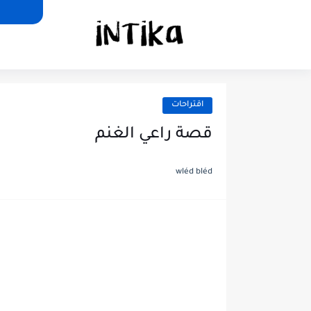
اقتراحات
قصة راعي الغنم
wléd bléd