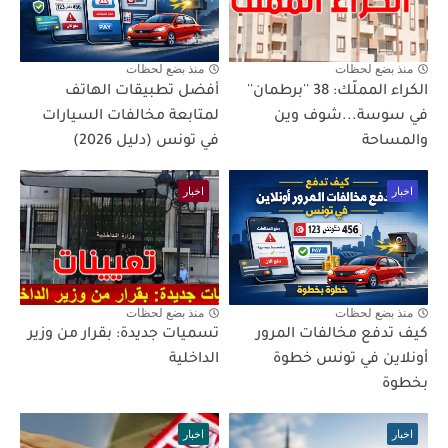
منذ بضع لحظات
منذ بضع لحظات
الكراء المملّك: 38 ''برطمان''
أفضل تطبيقات الهاتف
في سوسة...شوف وين
لمتابعة مخالفات السيارات
والمساحة
في تونس (دليل 2026)
اخبار
اخبار
منذ بضع لحظات
منذ بضع لحظات
كيف تدفع مخالفات المرور
تسميات جديدة: بقرار من وزير
أونلاين في تونس خطوة
الداخلية
بخطوة
اخبار
اخبار