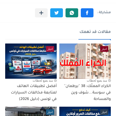
مقالات قد تهمك
اخبار
اخبار
منذ بضع لحظات
منذ بضع لحظات
الكراء المملّك: 38 ''برطمان''
أفضل تطبيقات الهاتف
في سوسة...شوف وين
لمتابعة مخالفات السيارات
والمساحة
في تونس (دليل 2026)
اخبار
اخبار