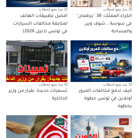
منذ بضع لحظات
منذ بضع لحظات
الكراء المملّك: 38 ''برطمان''
أفضل تطبيقات الهاتف
في سوسة...شوف وين
لمتابعة مخالفات السيارات
والمساحة
في تونس (دليل 2026)
اخبار
اخبار
منذ بضع لحظات
منذ بضع لحظات
كيف تدفع مخالفات المرور
تسميات جديدة: بقرار من وزير
أونلاين في تونس خطوة
الداخلية
بخطوة
اخبار
اخبار