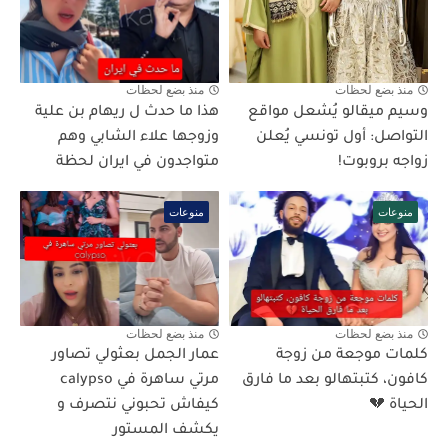
منذ بضع لحظات
منذ بضع لحظات
وسيم ميقالو يُشعل مواقع
هذا ما حدث ل ريهام بن علية
التواصل: أول تونسي يُعلن
وزوجها علاء الشابي وهم
زواجه بروبوت!
متواجدون في ايران لحظة
منوعات
منوعات
منذ بضع لحظات
منذ بضع لحظات
كلمات موجعة من زوجة
عمار الجمل بعثولي تصاور
كافون، كتبتهالو بعد ما فارق
مرتي ساهرة في calypso
الحياة 💔
كيفاش تحبوني نتصرف و
يكشف المستور