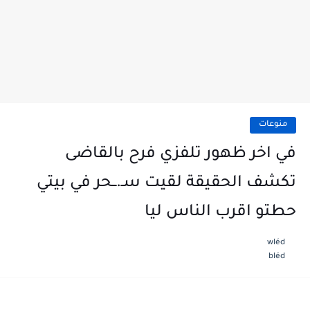
منوعات
في اخر ظهور تلفزي فرح بالقاضى
تكشف الحقيقة لقيت سـ.ــحر في بيتي
حطتو اقرب الناس ليا
wléd
bléd