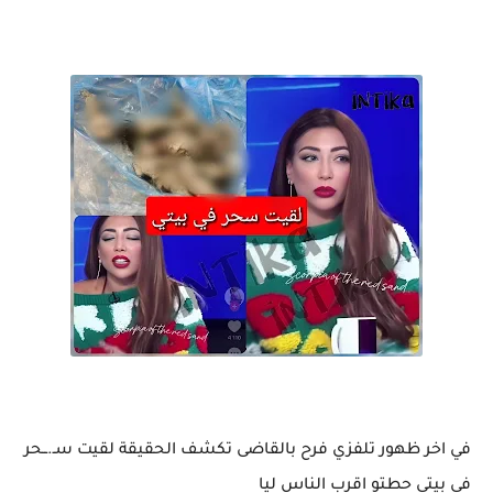
في اخر ظهور تلفزي فرح بالقاضى تكشف الحقيقة لقيت سـ.ــحر
في بيتي حطتو اقرب الناس ليا