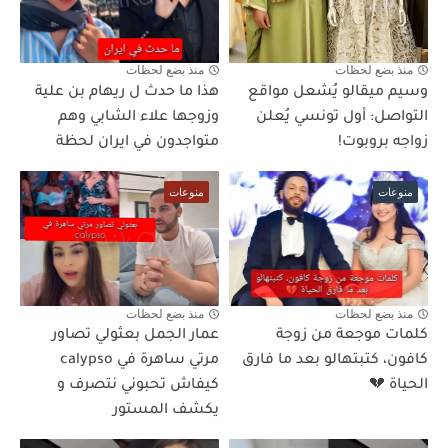
منذ بضع لحظات
منذ بضع لحظات
وسيم ميقالو يُشعل مواقع
هذا ما حدث ل ريهام بن علية
التواصل: أول تونسي يُعلن
وزوجها علاء الشابي وهم
زواجه بروبوت!
متواجدون في ايران لحظة
منوعات
منوعات
منذ بضع لحظات
منذ بضع لحظات
كلمات موجعة من زوجة
عمار الجمل بعثولي تصاور
كافون، كتبتهالو بعد ما فارق
مرتي ساهرة في calypso
الحياة 💔
كيفاش تحبوني نتصرف و
يكشف المستور