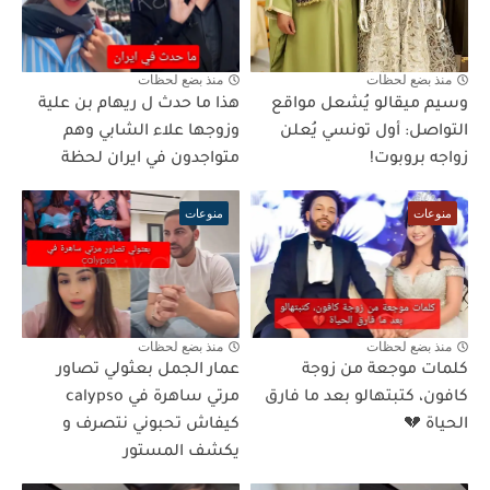
منذ بضع لحظات
منذ بضع لحظات
وسيم ميقالو يُشعل مواقع
هذا ما حدث ل ريهام بن علية
التواصل: أول تونسي يُعلن
وزوجها علاء الشابي وهم
زواجه بروبوت!
متواجدون في ايران لحظة
منوعات
منوعات
منذ بضع لحظات
منذ بضع لحظات
كلمات موجعة من زوجة
عمار الجمل بعثولي تصاور
كافون، كتبتهالو بعد ما فارق
مرتي ساهرة في calypso
الحياة 💔
كيفاش تحبوني نتصرف و
يكشف المستور