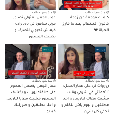
منذ بضع لحظات
منذ بضع لحظات
كلمات موجعة من زوجة
عمار الجمل بعثولي تصاور
كافون، كتبتهالو بعد ما فارق
مرتي ساهرة في calypso
الحياة 💔
كيفاش تحبوني نتصرف و
يكشف المستور
منوعات
منوعات
منذ بضع لحظات
منذ بضع لحظات
روروات ترد على عمار الجمل:
عمار الجمل يكعس الهجوم
"اتهمتني في شرفي وقلت
على طلقته رورات و يكشف
مشيت معاك لباريس و احنا
المستور مشيت معايا لباريس
مطلقين واليوم باش نتكلم و
و احنا مطلقين و صورتلك
نحكي كل شيء
فيديو