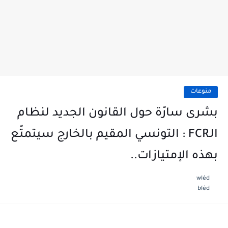
منوعات
بشرى سارّة حول القانون الجديد لنظام
الـFCR : التونسي المقيم بالخارج سيتمتّع
بهذه الإمتيازات..
wléd
bléd