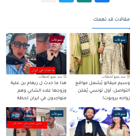
مقالات قد تهمك
منوعات
منوعات
منذ بضع لحظات
منذ بضع لحظات
وسيم ميقالو يُشعل مواقع
هذا ما حدث ل ريهام بن علية
التواصل: أول تونسي يُعلن
وزوجها علاء الشابي وهم
زواجه بروبوت!
متواجدون في ايران لحظة
منوعات
منوعات