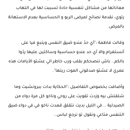
معاناتها من مشاكل تنفسية حادة تسببت لها في التهاب
رئوي، نقدمة نصائح لمرضى الربو و الحساسية بعدم الاستهانة
بالمرض.
وقالت فاطمة :"أي حدّ عندو ضيق النفس ويتبع فيا على
أنستغرام والا أي حد عندو حساسية وساكتين عليها ردّوا
بالكم.. باش ننصحكم بقلب ورب خاطر الي عشتو الأيامات هذه
عمري لا عشتو صدقوني الموت ريتها".
وأضافت بخصوص التفاصيل :"الحكاية بدات ببرونشيت وما
شلقتش بيه وزدت تقويت على روحي وناخو كل مرة دواء من
الصيدلية .. في الليل بديت نتقلق قعدت ناخو في في دواء ضيق
التنفس متاعي ونقول تو نرجع لباس..