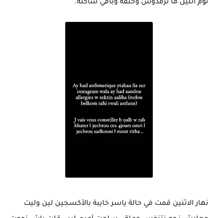
نوم الليل ما نرقدوش وخنقة وباقي ساكتة.
نهار الاثنين قمت في حالة ياسر خايبة بالأكسجين لين وليت