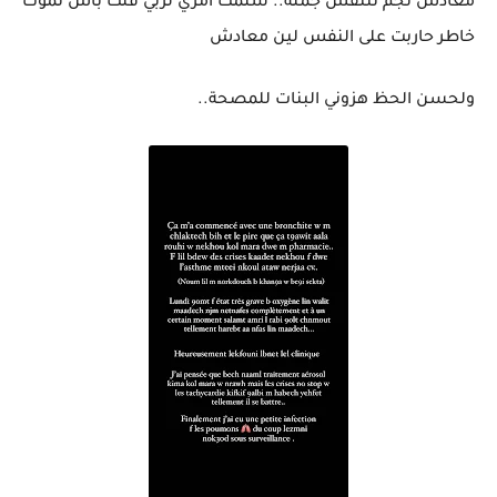
معادش نجم نتنفس جملة.. سلمت أمري لربي قلت باش نموت
خاطر حاربت على النفس لين معادش
ولحسن الحظ هزوني البنات للمصحة..