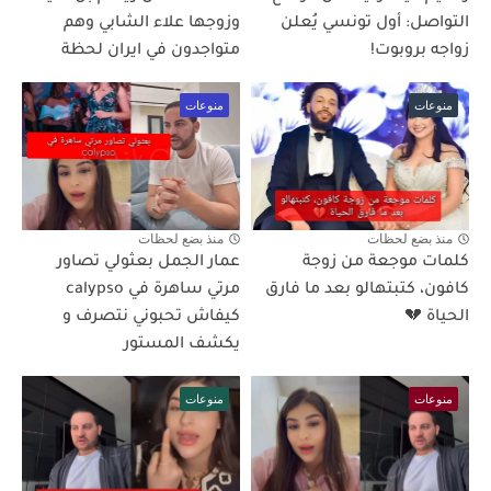
التواصل: أول تونسي يُعلن
وزوجها علاء الشابي وهم
زواجه بروبوت!
متواجدون في ايران لحظة
منوعات
منوعات
منذ بضع لحظات
منذ بضع لحظات
كلمات موجعة من زوجة
عمار الجمل بعثولي تصاور
كافون، كتبتهالو بعد ما فارق
مرتي ساهرة في calypso
الحياة 💔
كيفاش تحبوني نتصرف و
يكشف المستور
منوعات
منوعات