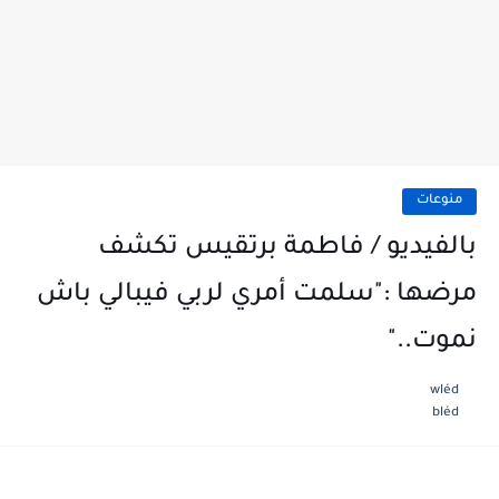
منوعات
بالفيديو / فاطمة برتقيس تكشف
مرضها :"سلمت أمري لربي فيبالي باش
نموت.."
wléd
bléd