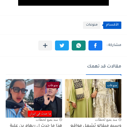
الأقسام
منوعات
مقالات قد تهمك
منوعات
منوعات
منذ بضع لحظات
منذ بضع لحظات
وسيم ميقالو يُشعل مواقع
هذا ما حدث ل ريهام بن علية