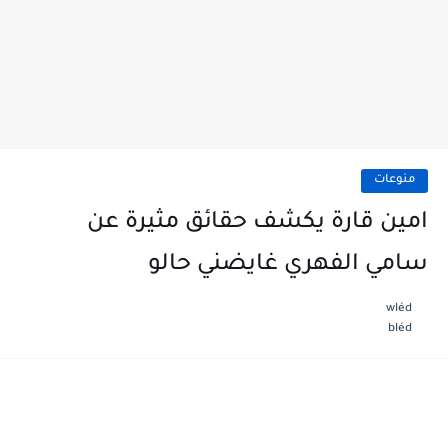
منوعات
امين قارة يكشف حقائق مثيرة عن
سامي الفهري غايضني حالو
wléd
bléd