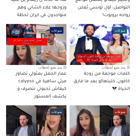
وسيم ميقالو يُشعل مواقع
هذا ما حدث ل ريهام بن علية
التواصل: أول تونسي يُعلن
وزوجها علاء الشابي وهم
زواجه بروبوت!
متواجدون في ايران لحظة
منوعات
منوعات
منذ بضع لحظات
منذ بضع لحظات
كلمات موجعة من زوجة
عمار الجمل بعثولي تصاور
كافون، كتبتهالو بعد ما فارق
مرتي ساهرة في calypso
الحياة 💔
كيفاش تحبوني نتصرف و
يكشف المستور
منوعات
منوعات