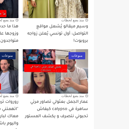
منذ بضع لحظات
منذ بضع ل
وسيم ميقالو يُشعل مواقع
هذا ما حدث
التواصل: أول تونسي يُعلن زواجه
وزوجها عل
بروبوت!
متواجدون 
منوعات
منوعات
منذ بضع لحظات
منذ بضع ل
عمار الجمل بعثولي تصاور مرتي
روروات ترد
ساهرة في calypso كيفاش
"اتهمتني
تحبوني نتصرف و يكشف المستور
معاك لبار
واليوم با