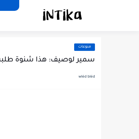
منوعات
سمير لوصيف: هذا شنوة طلبت 
wléd bléd